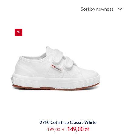
%
2750 Cotjstrap Classic White
Pierwotna
Aktualna
149,00
zł
199,00
zł
cena
cena