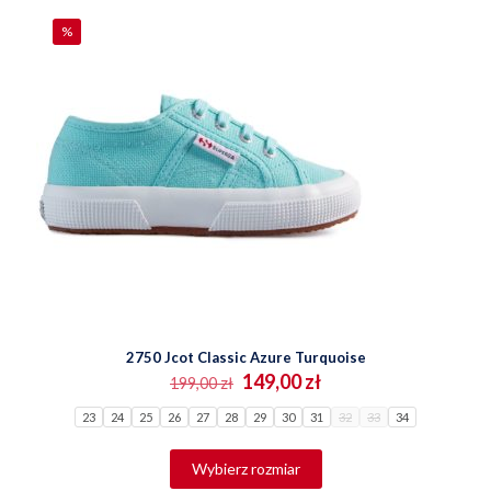
na
%
stronie
produktu
2750 Jcot Classic Azure Turquoise
Pierwotna
Aktualna
149,00
zł
199,00
zł
cena
cena
23
24
25
26
27
28
wynosiła:
29
30
31
wynosi:
32
33
34
199,00 zł.
149,00 zł.
Ten
Wybierz rozmiar
produkt