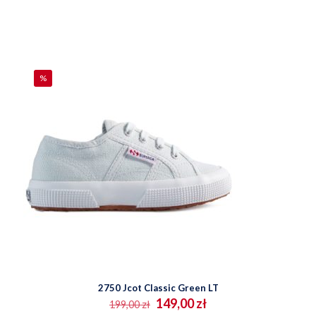
ma
wiele
wariantów.
Opcje
można
wybrać
na
%
stronie
produktu
2750 Jcot Classic Green LT
Pierwotna
Aktualna
149,00
zł
199,00
zł
cena
cena