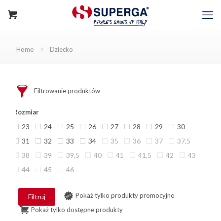
Home
Dziecko
Filtrowanie produktów
Rozmiar
23
24
25
26
27
28
29
30
31
32
33
34
35
36
37
37,5
38
39
39,5
40
41
41,5
42
43
44
45
46
Pokaż tylko produkty promocyjne
Filtruj
Pokaż tylko dostępne produkty