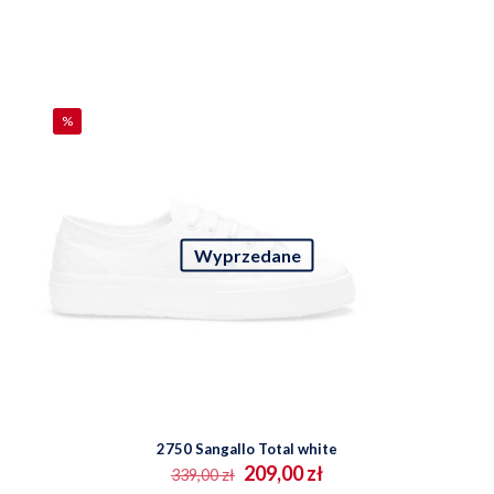
ma
wiele
wariantów.
Opcje
można
wybrać
na
%
stronie
produktu
Wyprzedane
2750 Sangallo Total white
Pierwotna
Aktualna
209,00
zł
339,00
zł
cena
cena