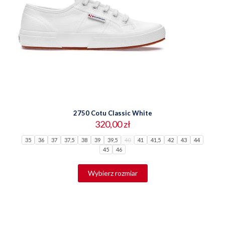
2750 Cotu Classic White
320,00
zł
35
36
37
37,5
38
39
39,5
40
41
41,5
42
43
44
45
46
Ten
produkt
Wybierz rozmiar
ma
wiele
wariantów.
Opcje
można
wybrać