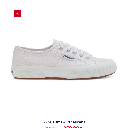
można
wybrać
na
%
stronie
produktu
2750 Lamew Iridescent