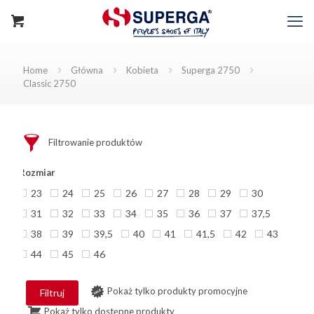
Home
Główna
Kobieta
Superga 2750
Classic 2750
Filtrowanie produktów
Rozmiar
23
24
25
26
27
28
29
30
31
32
33
34
35
36
37
37,5
38
39
39,5
40
41
41,5
42
43
44
45
46
Pokaż tylko produkty promocyjne
Filtruj
Pokaż tylko dostępne produkty