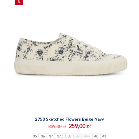
%
stronie
produktu
2750 Sketched Flowers Beige Navy
Pierwotna
Aktualna
259,00
zł
339,00
zł
cena
cena
35
36
37
37,5
38
wynosiła:
39
39,5
wynosi:
40
41