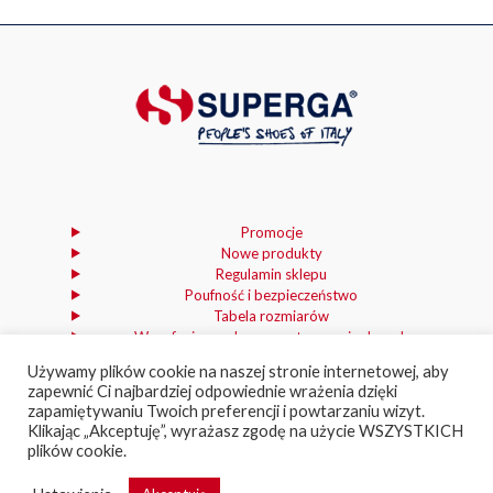
wybrać
wybrać
wybrać
wybrać
na
na
na
na
stronie
stronie
stronie
stronie
produktu
produktu
produktu
produktu
Promocje
Nowe produkty
Regulamin sklepu
Poufność i bezpieczeństwo
Tabela rozmiarów
Wycofanie zgody na przetwarzanie danych
osobowych
Używamy plików cookie na naszej stronie internetowej, aby
zapewnić Ci najbardziej odpowiednie wrażenia dzięki
zapamiętywaniu Twoich preferencji i powtarzaniu wizyt.
Klikając „Akceptuję”, wyrażasz zgodę na użycie WSZYSTKICH
plików cookie.
© Superga 2021 | Wykonanie
Wedo