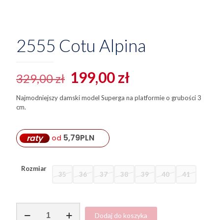
2555 Cotu Alpina
Pierwotna
Aktualna
199,00
zł
329,00
zł
cena
cena
Najmodniejszy damski model Superga na platformie o grubości 3
wynosiła:
wynosi:
cm.
329,00 zł.
199,00 zł.
5,79
PLN
raty
od
Rozmiar
35
36
37
38
39
40
41
ilość
Dodaj do koszyka
2555