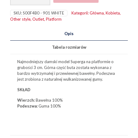
Cotu
Alpina
SKU:
S00F4B0 - 901 WHITE
Kategorii:
Główna
,
Kobieta
,
Other style
,
Outlet
,
Platform
Opis
Tabela rozmiarów
Najmodniejszy damski model Superga na platformie o
grubości 3 cm. Górna część buta została wykonana z
bardzo wytrzymałej i przewiewnej bawełny. Podeszwa
jest zrobiona z naturalnej wulkanizowanej gumy.
SKŁAD
Wierzch:
Bawełna
100%
Podeszwa:
Guma 100%