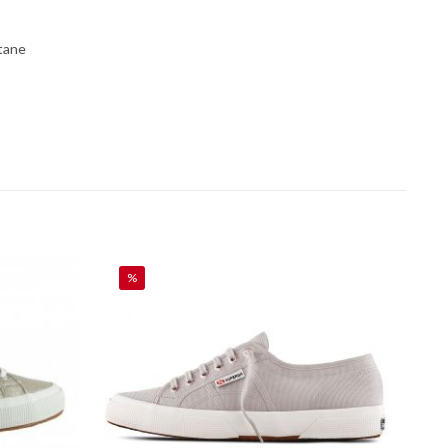
tane
%