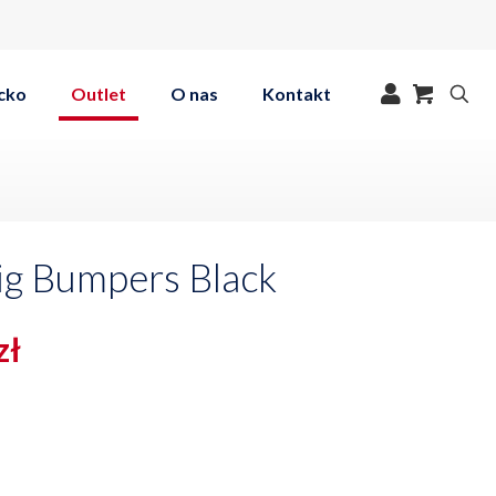
cko
Outlet
O nas
Kontakt
ig Bumpers Black
tna
Aktualna
zł
cena
a:
wynosi:
ł.
239,00 zł.