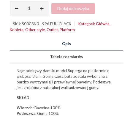
ilość
Dodaj do koszyka
2730
Cotu
Full
SKU:
S00C3N0 - 996 FULL BLACK
Kategorii:
Główna
,
Black
Kobieta
,
Other style
,
Outlet
,
Platform
Opis
Tabela rozmiarów
Najmodniejszy damski model Superga na platformie o
grubości 3 cm. Górna część buta została wykonana z
bardzo wytrzymałej i przewiewnej bawełny. Podeszwa
jest zrobiona z naturalnej wulkanizowanej gumy.
SKŁAD
Wierzch:
Bawełna
100%
Podeszwa:
Guma 100%