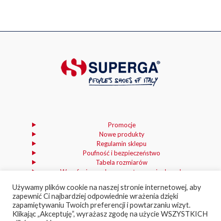
Opcje
wariantów.
wariantów.
Opcje
można
Opcje
Opcje
można
wybrać
można
można
wybrać
na
wybrać
wybrać
na
stronie
na
na
stronie
produktu
stronie
stronie
produktu
produktu
produktu
Promocje
Nowe produkty
Regulamin sklepu
Poufność i bezpieczeństwo
Tabela rozmiarów
Wycofanie zgody na przetwarzanie danych
osobowych
Używamy plików cookie na naszej stronie internetowej, aby
zapewnić Ci najbardziej odpowiednie wrażenia dzięki
zapamiętywaniu Twoich preferencji i powtarzaniu wizyt.
Klikając „Akceptuję”, wyrażasz zgodę na użycie WSZYSTKICH