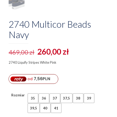
2740 Multicor Beads
Navy
Pierwotna
Aktualna
260,00
zł
469,00
zł
cena
cena
2740 Liquify Stripes White Pink
wynosiła:
wynosi:
469,00 zł.
260,00 zł.
7,56
PLN
raty
od
Rozmiar
35
36
37
37,5
38
39
39,5
40
41