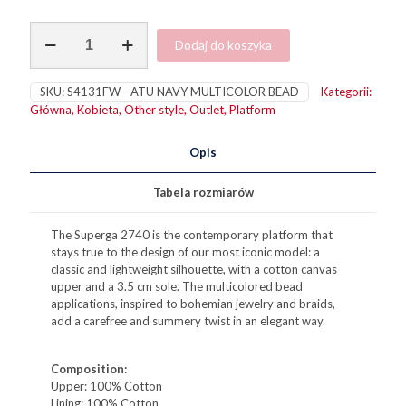
ilość
Dodaj do koszyka
2740
Multicor
Beads
SKU:
S4131FW - ATU NAVY MULTICOLOR BEAD
Kategorii:
Navy
Główna
,
Kobieta
,
Other style
,
Outlet
,
Platform
Opis
Tabela rozmiarów
The Superga 2740 is the contemporary platform that
stays true to the design of our most iconic model: a
classic and lightweight silhouette, with a cotton canvas
upper and a 3.5 cm sole. The multicolored bead
applications, inspired to bohemian jewelry and braids,
add a carefree and summery twist in an elegant way.
Composition:
Upper: 100% Cotton
Lining: 100% Cotton