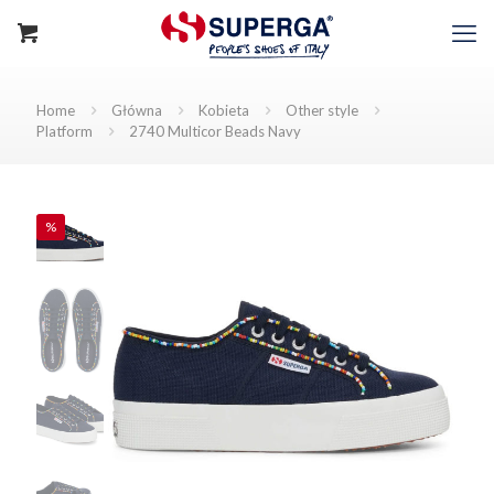
Home
Główna
Kobieta
Other style
Platform
2740 Multicor Beads Navy
%