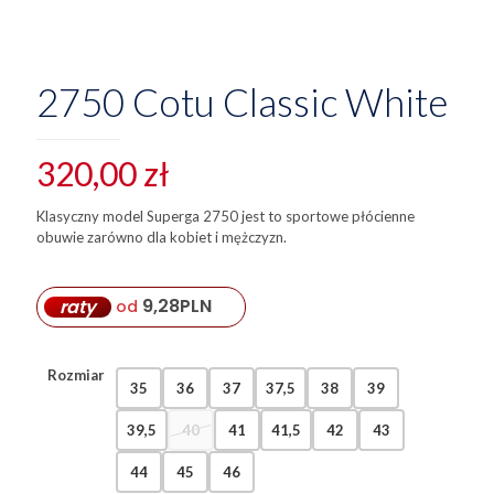
2750 Cotu Classic White
320,00
zł
Klasyczny model Superga 2750 jest to sportowe płócienne
obuwie zarówno dla kobiet i mężczyzn.
9,28
PLN
raty
od
Rozmiar
35
36
37
37,5
38
39
39,5
40
41
41,5
42
43
44
45
46