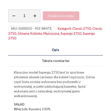
ilość
Dodaj do koszyka
2750
Cotu
Classic
SKU:
S000010 - 901 WHITE
Kategorii:
Classic 2750
,
Classic
White
2750
,
Główna
,
Kobieta
,
Mężczyzna
,
Superga 2750
,
Superga
2750
Opis
Tabela rozmiarów
Klasyczny model Superga 2750 jest to sportowe
płócienne obuwie zarówno dla kobiet i mężczyzn. Górna
część buta została wykonana bez podszewki z
wytrzymałej, w pełni oddychającej bawełny. Spód
wykonany jest z naturalnej, wytrzymałej gumy
wulkanizowanej.
SKŁAD
Wierzch:
Bawełna
100%