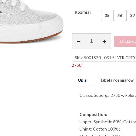
Rozmiar
35
36
37
ilość
Dodaj d
2750
Lamew
SKU:
S001820 - 031 SILVER GREY
Grey
2750
Silver
Opis
Tabela rozmiarów
Classic Superga 2750 w kolor
Composition:
Upper: Synthetic 60%, Cotto
Lining: Cotton 100%;