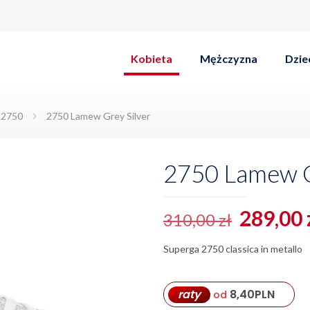
Kobieta
Mężczyzna
Dzie
c 2750
2750 Lamew Grey Silver
2750 Lamew G
Pierwo
289,00
310,00
zł
cena
Superga 2750 classica in metallo
wynosił
310,00 z
raty
8,40
PLN
od