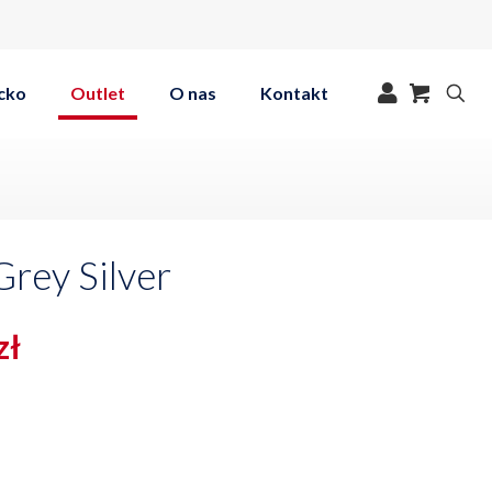
cko
Outlet
O nas
Kontakt
rey Silver
tna
Aktualna
zł
cena
a:
wynosi:
ł.
289,00 zł.