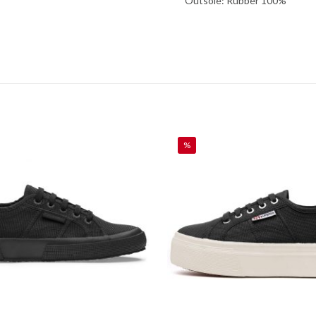
Outsole: Rubber 100%
%