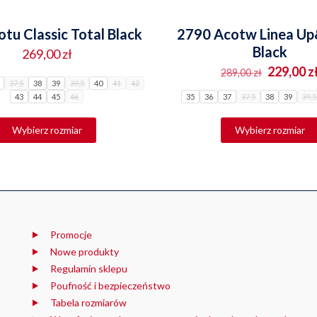
tu Classic Total Black
2790 Acotw Linea U
Black
269,00
zł
Pierwot
229,00
z
289,00
zł
37,5
38
39
39,5
40
41
42
cena
43
44
45
46
35
36
37
37,5
38
39
39,5
wynosiła
Ten
289,00 zł
Ten
produkt
Wybierz rozmiar
Wybierz rozmiar
produkt
ma
ma
wiele
wiele
wariantów.
wariantów
Opcje
Opcje
można
można
wybrać
wybrać
na
na
stronie
stronie
Promocje
produktu
produktu
Nowe produkty
Regulamin sklepu
Poufność i bezpieczeństwo
Tabela rozmiarów