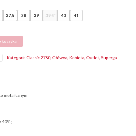
37,5
38
39
39,5
40
41
o koszyka
Kategorii:
Classic 2750
,
Główna
,
Kobieta
,
Outlet
,
Superga
ze metalicznym
n 40%;