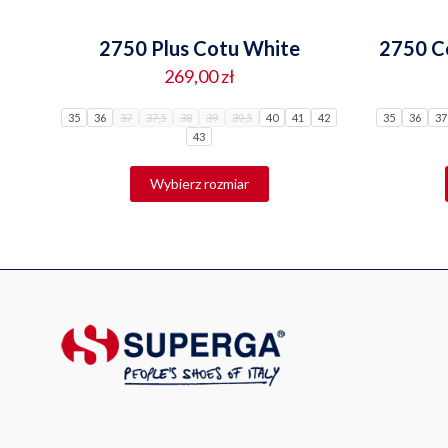
2750 Plus Cotu White
2750 Co
269,00
zł
35
36
37
37,5
38
39
39,5
40
41
42
35
36
37
43
Ten
produkt
Wybierz rozmiar
ma
wiele
wariantów.
Opcje
można
wybrać
na
stronie
produktu