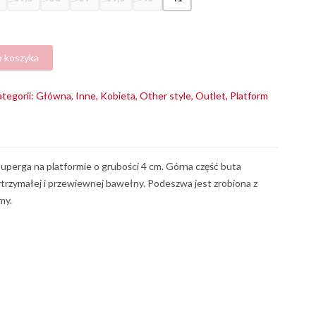
o koszyka
tegorii:
Główna
,
Inne
,
Kobieta
,
Other style
,
Outlet
,
Platform
uperga na platformie o grubości 4 cm. Górna część buta
trzymałej i przewiewnej bawełny. Podeszwa jest zrobiona z
my.