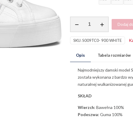
ilość
Dodaj d
2790
Lamew
Ka
SKU:
S009TC0- 900 WHITE
White
Opis
Tabela rozmiarów
Najmodniejszy damski model S
została wykonana z bardzo wy
naturalnej wulkanizowanej gu
SKŁAD
Wierzch:
Bawełna
100%
Podeszwa:
Guma 100%