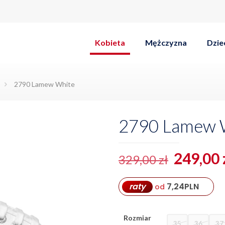
Kobieta
Mężczyzna
Dzie
2790 Lamew White
2790 Lamew 
Pierwo
249,00
329,00
zł
cena
wynosił
raty
7,24
PLN
od
329,00 z
Rozmiar
35
36
37