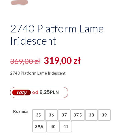
2740 Platform Lame
Iridescent
Pierwotna
Aktualna
319,00
zł
369,00
zł
cena
cena
2740 Platform Lame Iridescent
wynosiła:
wynosi:
369,00 zł.
319,00 zł.
9,25
PLN
raty
od
Rozmiar
35
36
37
37,5
38
39
39,5
40
41