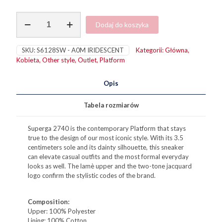
ilość
Dodaj do koszyka
2740
Platform
Lame
SKU:
S6128SW - A0M IRIDESCENT
Kategorii:
Główna
,
Iridescent
Kobieta
,
Other style
,
Outlet
,
Platform
Opis
Tabela rozmiarów
Superga 2740 is the contemporary Platform that stays
true to the design of our most iconic style. With its 3.5
centimeters sole and its dainty silhouette, this sneaker
can elevate casual outfits and the most formal everyday
looks as well. The lamè upper and the two-tone jacquard
logo confirm the stylistic codes of the brand.
Composition:
Upper: 100% Polyester
Lining: 100% Cotton