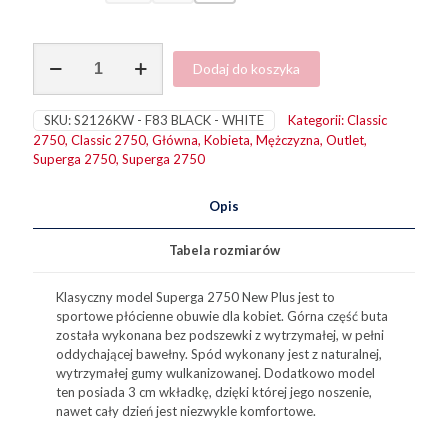
ilość
Dodaj do koszyka
2750
New
Plus
SKU:
S2126KW - F83 BLACK - WHITE
Kategorii:
Classic
Black-
2750
,
Classic 2750
,
Główna
,
Kobieta
,
Mężczyzna
,
Outlet
,
White
Superga 2750
,
Superga 2750
Opis
Tabela rozmiarów
Klasyczny model Superga 2750 New Plus jest to
sportowe płócienne obuwie dla kobiet. Górna część buta
została wykonana bez podszewki z wytrzymałej, w pełni
oddychającej bawełny. Spód wykonany jest z naturalnej,
wytrzymałej gumy wulkanizowanej. Dodatkowo model
ten posiada 3 cm wkładkę, dzięki której jego noszenie,
nawet cały dzień jest niezwykle komfortowe.