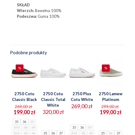
SKŁAD
Wierzch:
Bawełna
100%
Podeszwa:
Guma 100%
Podobne produkty
%
%
2750 Cotu
2750 Cotu
2750 Plus
2750 Lamew
Classic Black
Classic Total
Cotu White
Platinum
Pierwotna
Pierw
White
269,00
zł
269,00
zł
299,00
zł
cena
cena
Aktualna
320,00
zł
Aktua
199,00
zł
199,00
zł
wynosiła:
wynosi
cena
cena
35
36
37
269,00 zł.
299,00
wynosi:
wynos
37,5
38
39
35
36
37
199,00 zł.
199,00
39,5
40
41
35
36
37
37,5
38
39
35
36
37