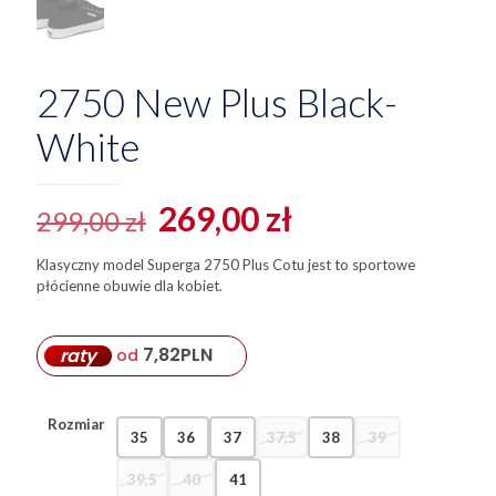
2750 New Plus Black-
White
Pierwotna
Aktualna
269,00
zł
299,00
zł
cena
cena
Klasyczny model Superga 2750 Plus Cotu jest to sportowe
wynosiła:
wynosi:
płócienne obuwie dla kobiet.
299,00 zł.
269,00 zł.
7,82
PLN
raty
od
Rozmiar
35
36
37
37,5
38
39
39,5
40
41