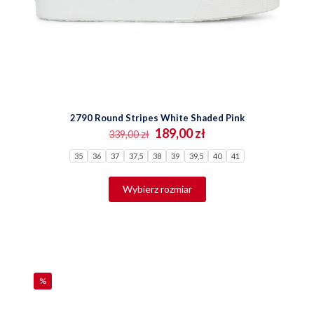
2790 Round Stripes White Shaded Pink
Pierwotna
Aktualna
189,00
zł
339,00
zł
cena
cena
35
36
37
37,5
38
wynosiła:
39
39,5
wynosi:
40
41
339,00 zł.
189,00 zł.
Ten
Wybierz rozmiar
produkt
ma
wiele
wariantów.
Opcje
można
wybrać
na
%
stronie
produktu