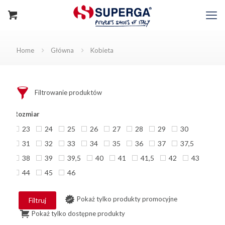
Home
Główna
Kobieta
Filtrowanie produktów
Rozmiar
23
24
25
26
27
28
29
30
31
32
33
34
35
36
37
37,5
38
39
39,5
40
41
41,5
42
43
44
45
46
Pokaż tylko produkty promocyjne
Filtruj
Pokaż tylko dostępne produkty