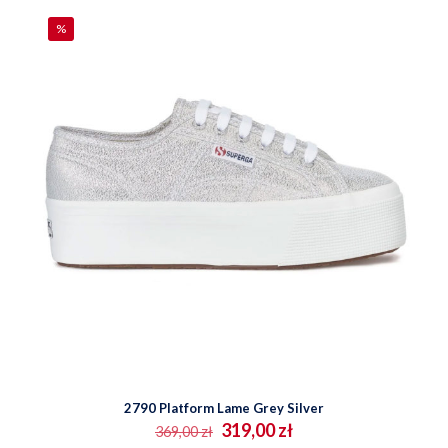
wybrać
na
%
stronie
produktu
2790 Platform Lame Grey Silver
Pierwotna
Aktualna
319,00
zł
369,00
zł